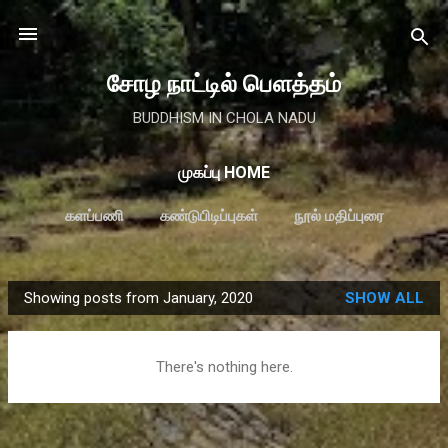
Skip to main content
சோழ நாட்டில் பௌத்தம்
BUDDHISM IN CHOLA NADU
முகப்பு HOME
களப்பணி
கண்டுபிடிப்புகள்
நூல் மதிப்புரை
MORE…
விருதுகள்
Showing posts from January, 2020
SHOW ALL
P
o
s
There's nothing here.
t
s