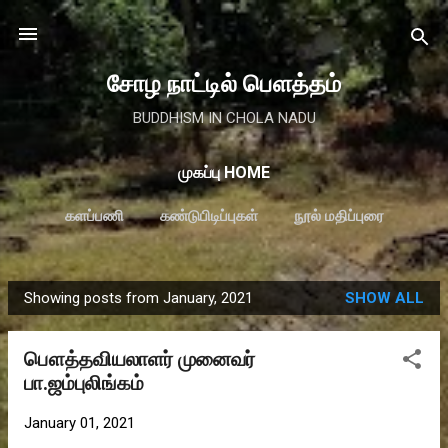
Skip to main content
சோழ நாட்டில் பௌத்தம்
BUDDHISM IN CHOLA NADU
முகப்பு HOME
களப்பணி
கண்டுபிடிப்புகள்
நூல் மதிப்புரை
MORE…
விருதுகள்
Showing posts from January, 2021
SHOW ALL
P
o
பௌத்தவியலாளர் முனைவர்
s
பா.ஜம்புலிங்கம்
t
s
January 01, 2021