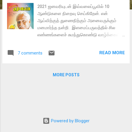
2021 ஜனவரியுடன் இவ்வலைப்பூவில் 10
ஆண்டுகளை நிறைவு செய்கிறேன். என்
ஆய்விற்குத் துணைநிற்கும் அனைவருக்கும்
மனமார்ந்த நன்றி. இளமைப்பருவத்தில் சில
எண்ணங்களைச் சுமந்துகொண்டு வாழ்க்கையில்
பயணிக்கும் அனைவரும் தாம் நினைத்தவற்றை
அடைந்துவிடுவதில்லை. வாழ்க்கைச்சூழல்
READ MORE
7 comments
வேறுவேறு பாதைகளுக்கு இட்டுச்
சென்றுவிடுகிறது. இருப்பினும், எழுச்சி
எண்ணங்கள் உடையோர் தமக்குக் கிடைத்த
MORE POSTS
பாதையில் ஆற்றலுடன் பயணித்துப் புதிய
இலக்குகளை எட்டிப் புகழ் வாழ்வில் பூரித்துப்
பயணிக்கின்றனர். ஆய்வியல் (எம்ஃபில்)
பட்டத்திற்கு கல்கியின் வரலாற்றுப்புதினங்களை
ஆய்வு செய்த நினைத்தவர், பொன்னியின்
செல்வன் புதினத்தில் வருகின்ற நாகப்பட்டின
விகாரைப் பற்றிய சிந்தனையில் பௌத்தம்
Powered by Blogger
தொடர்பாக ஆய்வு செய்ய நேர்ந்து